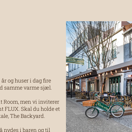
år og huser i dag fire
ed samme varme sjæl.
nt Room, men vi inviterer
t FLUX. Skal du holde et
kale, The Backyard.
 nydes i baren og til