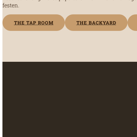
festen.
THE TAP ROOM
THE BACKYARD