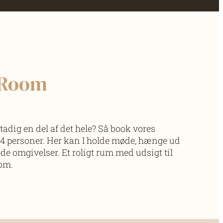
 Room
tadig en del af det hele? Så book vores
-14 personer. Her kan I holde møde, hænge ud
øde omgivelser. Et roligt rum med udsigt til
om.