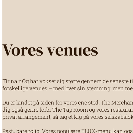
Vores venues
Tir na nÓg har vokset sig større gennem de seneste ti 
forskellige venues – med hver sin stemning, men m
Du er landet på siden for vores ene sted, The Mercha
dig også gerne forbi The Tap Room og vores restauran
privat arrangement, så tag et kig på vores selskabslo
Psst.. bare rolig. Vores populære FLUX-menu kan også