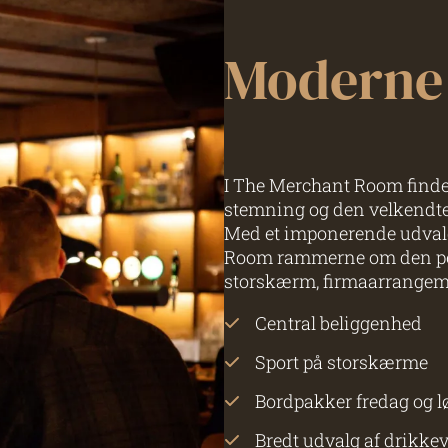
Moderne
I The Merchant Room finde
stemning og den velkendte
Med et imponerende udvalg
Room rammerne om den perfe
storskærm, firmaarrangemen
Central beliggenhed
Sport på storskærme
Bordpakker fredag og l
Bredt udvalg af drikke