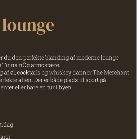
 lounge
r du den perfekte blanding af moderne lounge-
 Tir na nÓg atmosfære.
 af øl, cocktails og whiskey danner The Merchant
kte aften. Der er både plads til sport på
tet eller bare en tur i byen.
ørdag
varer