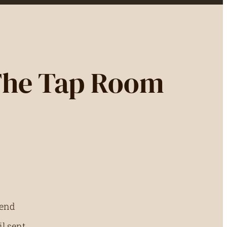
The Tap Room
kend
il sent