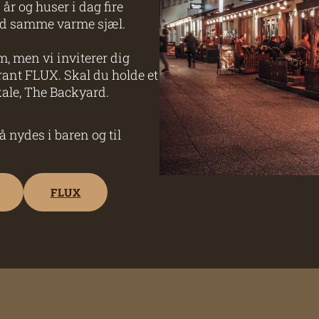
år og huser i dag fire
ed samme varme sjæl.
m, men vi inviterer dig
ant FLUX. Skal du holde et
kale, The Backyard.
 nydes i baren og til
FLUX