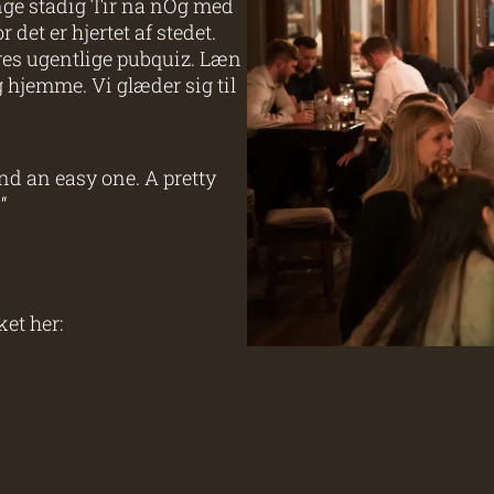
nge stadig Tir na nÓg med
det er hjertet af stedet.
res ugentlige pubquiz. Læn
ig hjemme. Vi glæder sig til
and an easy one. A pretty
“
ket her: