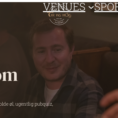
VENUES
SPO
om
olde øl, ugentlig pubquiz,