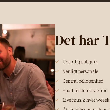
Det har 
Ugentlig pubquiz
Venligt personale
Central beliggenhed
Sport på flere skærme
Live musik hver weee
Åbent alle ugens dage t