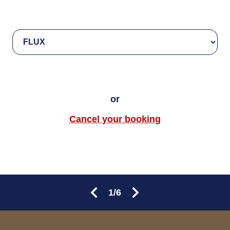
or
Cancel your booking
1/6
Summary